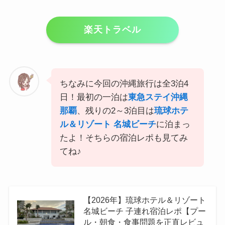
楽天トラベル
ちなみに今回の沖縄旅行は全3泊4
日！最初の一泊は
東急ステイ沖縄
那覇
、残りの2～3泊目は
琉球ホテ
ル＆リゾート 名城ビーチ
に泊まっ
たよ！そちらの宿泊レポも見てみ
てね♪
【2026年】琉球ホテル＆リゾート
名城ビーチ 子連れ宿泊レポ【プー
ル・朝食・食事問題を正直レビュ