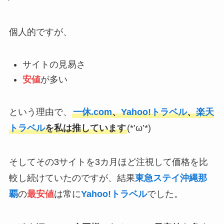
個人的ですが、
サイトの見易さ
安値
が多い
という理由で、
一休.com
、
Yahoo!トラベル
、
楽天
トラベル
を私は推しています
(*’ω’*)
そしてその3サイトを3カ月ほど注視して価格を比
較し続けていたのですが、結果
東急ステイ沖縄那
覇
の
最安値
は常に
Yahoo!トラベル
でした。