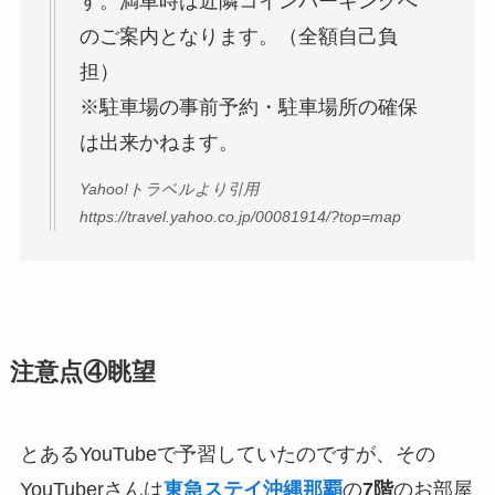
す。満車時は近隣コインパーキングへ
のご案内となります。（全額自己負
担）
※駐車場の事前予約・駐車場所の確保
は出来かねます。
Yahoo!トラベルより引用
https://travel.yahoo.co.jp/00081914/?top=map
注意点④眺望
とあるYouTubeで予習していたのですが、その
YouTuberさんは
東急ステイ沖縄那覇
の
7階
のお部屋