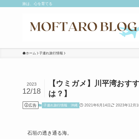
旅は、心を育てる
ホーム
子連れ旅行情報
【ウミガメ】川平湾おす
2023
12/18
は？】
広告
2021年6月14日
2023年12月1
子連れ旅行情報
沖縄
石垣の透き通る海。