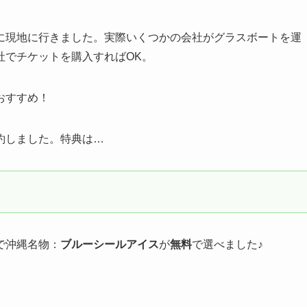
に現地に行きました。実際いくつかの会社がグラスボートを運
社でチケットを購入すればOK。
おすすめ！
約しました。特典は…
）
で沖縄名物：
ブルーシールアイス
が
無料
で選べました♪