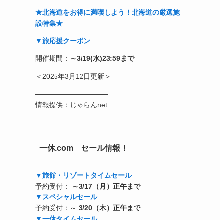
★北海道をお得に満喫しよう！北海道の厳選施
設特集★
▼旅応援クーポン
開催期間：
～3/19(水)23:59まで
＜2025年3月12日更新＞
——————————–
情報提供：じゃらんnet
——————————–
一休.com セール情報！
▼旅館・リゾートタイムセール
予約受付：
～3/17（月）正午まで
▼スペシャルセール
予約受付：～
3/20（木）正午まで
▼一休タイムセール