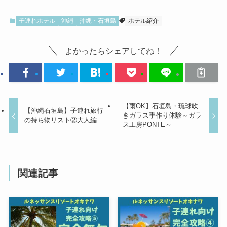
子連れホテル
沖縄
沖縄・石垣島
ホテル紹介
よかったらシェアしてね！
【雨OK】石垣島・琉球吹
【沖縄石垣島】子連れ旅行
きガラス手作り体験～ガラ
の持ち物リスト②大人編
ス工房PONTE～
関連記事