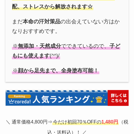
配、ストレスから解放されます☆
まだ
本命の汗対策品
の出会えていない方はか
なりおすすめです。
※
無添加・天然成分
でできているので、
子ど
もにも使えます
(^^)/
※
顔から足先まで、全身塗布可能！
＼ 通常価格4,800円⇒
今だけ初回70％OFFの
1,480円
（税
込・送料込）！ ／