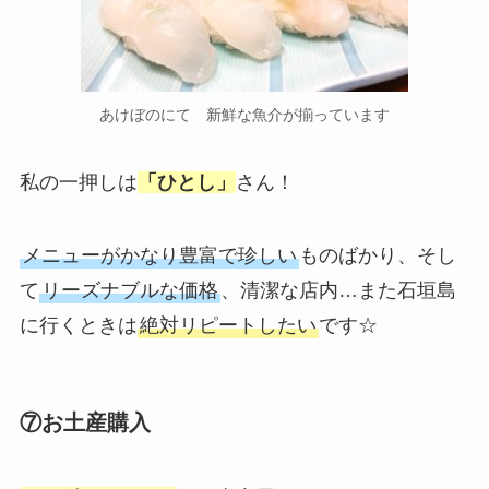
あけぼのにて 新鮮な魚介が揃っています
私の一押しは
「ひとし」
さん！
メニューがかなり豊富で珍しい
ものばかり、そし
て
リーズナブルな価格
、清潔な店内…また石垣島
に行くときは
絶対リピートしたい
です☆
⑦お土産購入