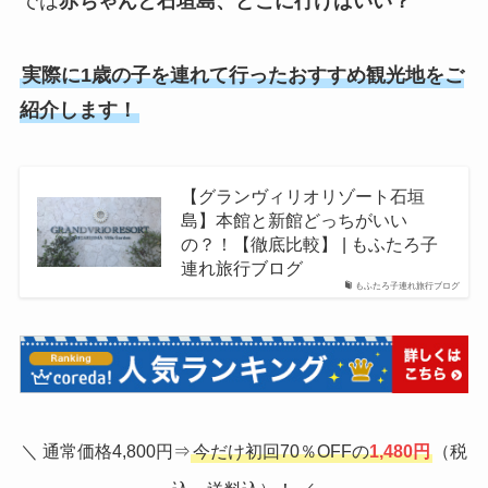
では
赤ちゃんと石垣島、どこに行けばいい？
実際に1歳の子を連れて行ったおすすめ観光地をご
紹介します！
【グランヴィリオリゾート石垣
島】本館と新館どっちがいい
の？！【徹底比較】 | もふたろ子
連れ旅行ブログ
もふたろ子連れ旅行ブログ
＼ 通常価格4,800円⇒
今だけ初回70％OFFの
1,480円
（税