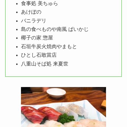
食事処 美ちゅら
あけぼの
バニラデリ
島の食べものや南風 ぱいかじ
椰子の家 惣屋
石垣牛炭火焼肉やまもと
ひとし石敢當店
八重山そば処
来
夏
世