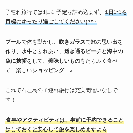
子連れ旅行では1日に予定を詰め込まず、
1日1つを
目標にゆったり過ごしてください(^^♪
プール
で体を動かし、
吹きガラス
で旅の思い出を
作り、
水牛
とふれあい、
透き通るビーチ
と
海中の
魚に挨拶
をして、
美味しいもの
をたらふく食べ
て、楽しい
ショッピング
…♪
これで石垣島の子連れ旅行は充実間違いなしで
す！
食事やアクティビティは、事前に予約できること
はしておくと安心して旅を楽しめますよ☆